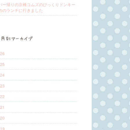
パー帰りの京橋コムズのびっくりドンキー
めのランチに行きました
月別アーカイブ
26
25
24
23
22
21
20
19