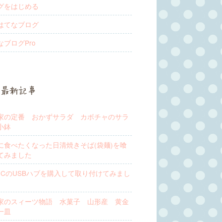
グをはじめる
はてなブログ
なブログPro
最新記事
家の定番 おかずサラダ カボチャのサラ
小鉢
に食べたくなった日清焼きそば(袋麺)を喰
てみました
pe-CのUSBハブを購入して取り付けてみまし
家のスィーツ物語 水菓子 山形産 黄金
一皿