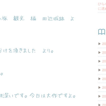
ひら
に遅
り小旅 観光 編 田辺城跡 よ
▶
20
分けを頂きました より。
▶
20
▶
20
▶
20
。
▶
20
▶
20
慨深いです。今日は大作ですよ。
▶
20
▶
20