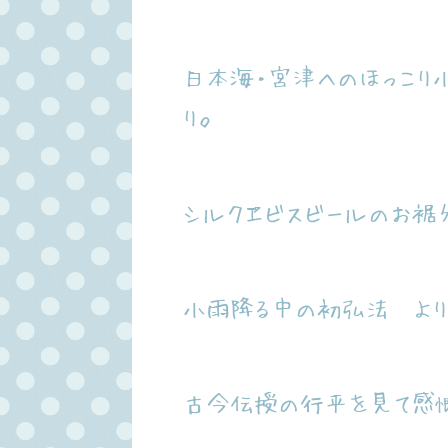
日本海・宮津へのほっこ
り。
シルクヱビスビールのお裾
小雨降る中の初弘法 より
古今伝授の行平を見て感