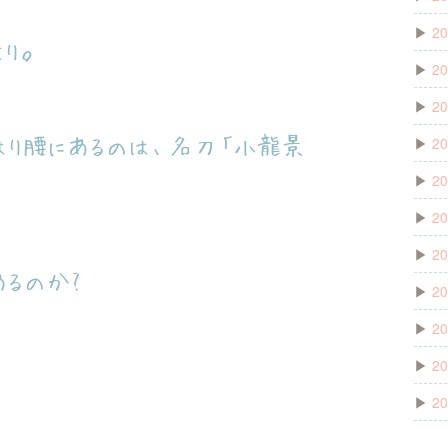
▶
20
り。
▶
20
▶
20
▶
20
り腰にあるのは、名刀「小龍景
▶
20
▶
20
▶
20
あるのか?
▶
20
▶
20
▶
20
▶
20