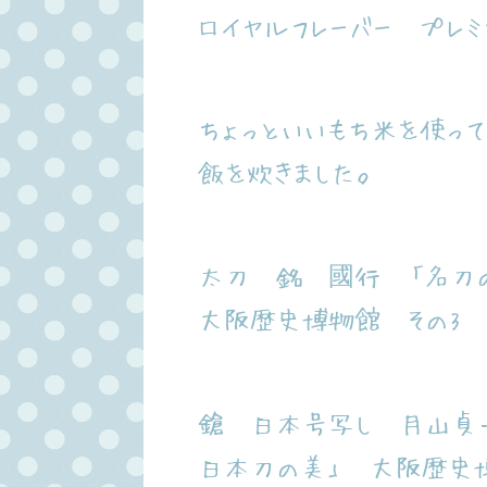
ロイヤルフレーバー プレミ
ちょっといいもち米を使っ
飯を炊きました。
太刀 銘 國行 「名刀
大阪歴史博物館 その3 
鎗 日本号写し 月山貞
日本刀の美」 大阪歴史博