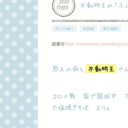
2015
不動明王の「ふ
01
15
日々の綴り
未投稿
索引補助
総索引
https://kantoshoue.hatenablog.c
恩人の病と
不動明王
さ
コロナ戦 家で籠城中 ラ
た塩焼きそば より。