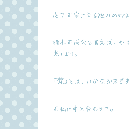
庖丁正宗に見る短刀の妙よ
楠木正成公と言えば、やは
光」より。
「梵」とは、いかなる味で
石仏に手を合わせて。