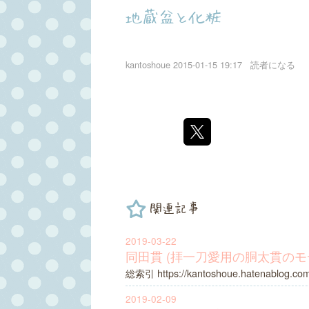
地蔵盆と化粧
kantoshoue
2015-01-15 19:17
読者になる
関連記事
2019-03-22
同田貫 (拝一刀愛用の胴太貫のモ
総索引 https://kantoshoue.hatenablog.co
2019-02-09