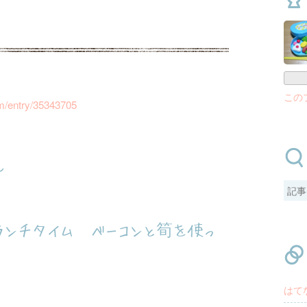
」
この
om/entry/35343705
ん
ンチタイム ベーコンと筍を使っ
はて