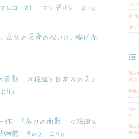
ブロ
アムロースト マンデリン より。
週刊
はて
て、岳父の喜寿の祝いに、嫁が赤
我が
の面影 刀絵図と日本刀の美」
ダの
より。
無性
らっ
Ty
た
一作 「名刀の面影 刀絵図と
我が
桃の
物館 その2 より。